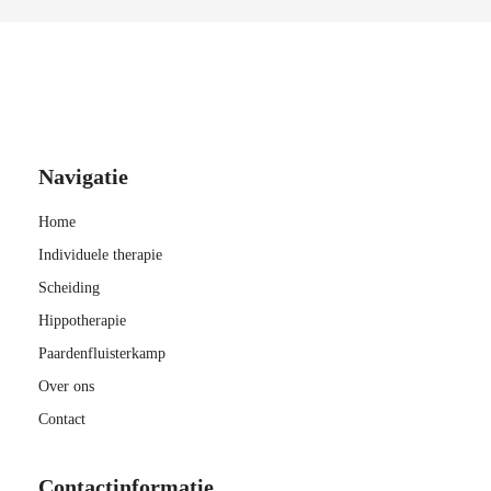
 op de
e. Hierdoor
 website-
ren
nte
enties
Navigatie
gebaseerd
 gedrag van
Home
ezoeker.
Individuele therapie
Scheiding
uren
Hippotherapie
Paardenfluisterkamp
Over ons
Contact
Contactinformatie