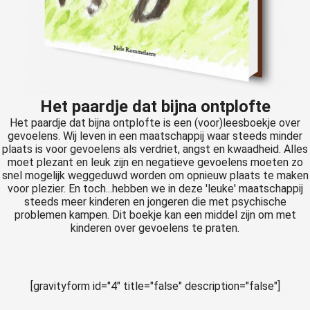
s kan de
e niet
oneren.
ieken
ische
Het paardje dat bijna ontplofte
s worden
Het paardje dat bijna ontplofte is een (voor)leesboekje over
kt om
gevoelens. Wij leven in een maatschappij waar steeds minder
em
plaats is voor gevoelens als verdriet, angst en kwaadheid. Alles
tie te
moet plezant en leuk zijn en negatieve gevoelens moeten zo
elen over
snel mogelijk weggeduwd worden om opnieuw plaats te maken
voor plezier. En toch...hebben we in deze 'leuke' maatschappij
drag van
steeds meer kinderen en jongeren die met psychische
zoeker op
problemen kampen. Dit boekje kan een middel zijn om met
site.
kinderen over gevoelens te praten.
ing
ingcookies
[gravityform id="4" title="false" description="false"]
 gebruikt
oekers te