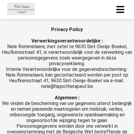
Privacy Policy
ngen
Verwerkingsverantwoordelijke :
 policy
Nele Rommelaere, met zetel te 9630 Sint-Denijs-Boekel,
Heufkensstraat 41, is verantwoordelijk voor de verwerking van
persoonsgegevens zoals weergegeven in deze
privacyverklaring.
Interne Verantwoordelijke voor de gegevensbescherming :
oneel
Nele Rommelaere, kan gecontacteerd worden per post op
onele
Heufkensstraat 41, 9630 Sint-Denijs-Boekel via e-mail :
nele@hippotherapeut.be
s zijn
kelijk om
Algemeen :
bsite te
We vinden de bescherming van uw gegevens uiterst belangrijk
ken. Ze
en nemen passende maatregelen om misbruik, verlies,
onbevoegde toegang, ongewenste openbaarmaking en
 gebruikt
ongeoorloofde wijziging tegen te gaan.
asisfuncties
Persoonsgegevens worden door ons verwerkt in
der deze
overeenstemming met de Belgische Wet betreffende de