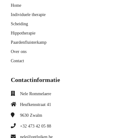
Home
Individuele therapie
Scheiding
Hippotherapie
Paardenfluisterkamp
Over ons
Contact
Contactinformatie
Nele Rommelaere
Heufkensstraat 41
9630
Zwalm
+32 473 42 05 88
nele@ontluiken.be