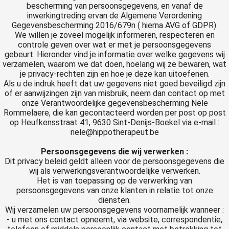
s kan de
bescherming van persoonsgegevens, en vanaf de
inwerkingtreding ervan de Algemene Verordening
e niet
Gegevensbescherming 2016/679n ( hierna AVG of GDPR).
oneren.
We willen je zoveel mogelijk informeren, respecteren en
controle geven over wat er met je persoonsgegevens
ieken
gebeurt. Hieronder vind je informatie over welke gegevens wij
verzamelen, waarom we dat doen, hoelang wij ze bewaren, wat
ische
je privacy-rechten zijn en hoe je deze kan uitoefenen.
s worden
Als u de indruk heeft dat uw gegevens niet goed beveiligd zijn
kt om
of er aanwijzingen zijn van misbruik, neem dan contact op met
onze Verantwoordelijke gegevensbescherming Nele
em
Rommelaere, die kan gecontacteerd worden per post op post
tie te
op Heufkensstraat 41, 9630 Sint-Denijs-Boekel via e-mail :
elen over
nele@hippotherapeut.be
drag van
Persoonsgegevens die wij verwerken :
zoeker op
Dit privacy beleid geldt alleen voor de persoonsgegevens die
site.
wij als verwerkingsverantwoordelijke verwerken.
Het is van toepassing op de verwerking van
ing
persoonsgegevens van onze klanten in relatie tot onze
diensten.
ingcookies
Wij verzamelen uw persoonsgegevens voornamelijk wanneer :
 gebruikt
- u met ons contact opneemt, via website, correspondentie,
oekers te