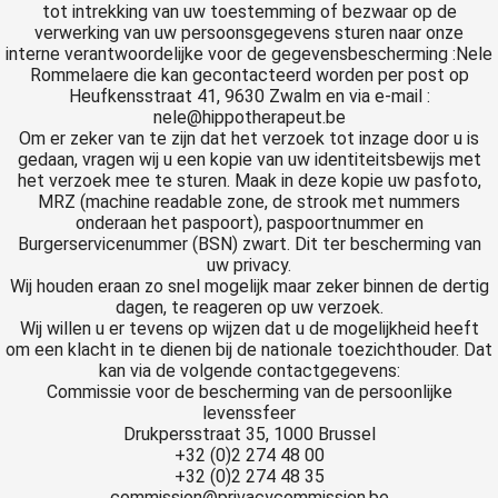
tot intrekking van uw toestemming of bezwaar op de
verwerking van uw persoonsgegevens sturen naar onze
interne verantwoordelijke voor de gegevensbescherming :Nele
Rommelaere die kan gecontacteerd worden per post op
Heufkensstraat 41, 9630 Zwalm en via e-mail :
nele@hippotherapeut.be
Om er zeker van te zijn dat het verzoek tot inzage door u is
gedaan, vragen wij u een kopie van uw identiteitsbewijs met
het verzoek mee te sturen. Maak in deze kopie uw pasfoto,
MRZ (machine readable zone, de strook met nummers
onderaan het paspoort), paspoortnummer en
Burgerservicenummer (BSN) zwart. Dit ter bescherming van
uw privacy.
Wij houden eraan zo snel mogelijk maar zeker binnen de dertig
dagen, te reageren op uw verzoek.
Wij willen u er tevens op wijzen dat u de mogelijkheid heeft
om een klacht in te dienen bij de nationale toezichthouder. Dat
kan via de volgende contactgegevens:
Commissie voor de bescherming van de persoonlijke
levenssfeer
Drukpersstraat 35, 1000 Brussel
+32 (0)2 274 48 00
+32 (0)2 274 48 35
commission@privacycommission.be