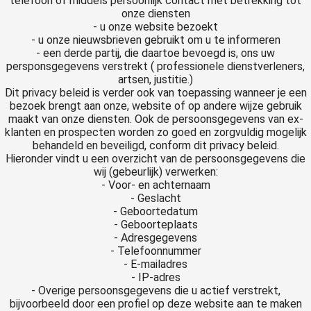
telefoon of middels persoonlijk contact met betrekking tot
 op de
onze diensten
- u onze website bezoekt
e. Hierdoor
- u onze nieuwsbrieven gebruikt om u te informeren
 website-
- een derde partij, die daartoe bevoegd is, ons uw
ren
persponsgegevens verstrekt ( professionele dienstverleners,
nte
artsen, justitie.)
Dit privacy beleid is verder ook van toepassing wanneer je een
enties
bezoek brengt aan onze, website of op andere wijze gebruik
gebaseerd
maakt van onze diensten. Ook de persoonsgegevens van ex-
 gedrag van
klanten en prospecten worden zo goed en zorgvuldig mogelijk
behandeld en beveiligd, conform dit privacy beleid.
ezoeker.
Hieronder vindt u een overzicht van de persoonsgegevens die
wij (gebeurlijk) verwerken:
- Voor- en achternaam
uren
- Geslacht
- Geboortedatum
- Geboorteplaats
- Adresgegevens
- Telefoonnummer
- E-mailadres
- IP-adres
- Overige persoonsgegevens die u actief verstrekt,
bijvoorbeeld door een profiel op deze website aan te maken